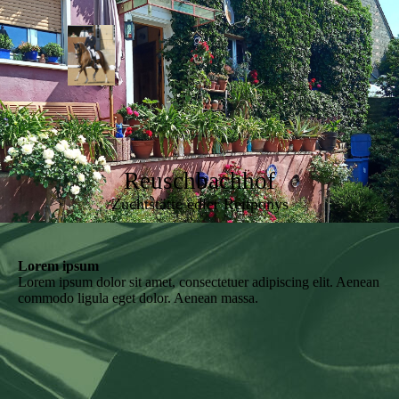
Reuschbachhof
Zuchtstätte edler Reitponys
Lorem ipsum
Lorem ipsum dolor sit amet, consectetuer adipiscing elit. Aenean
commodo ligula eget dolor. Aenean massa.