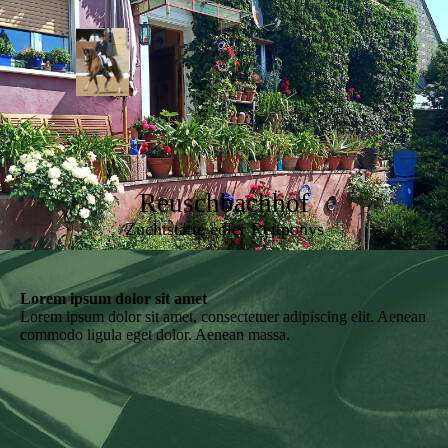
Reuschbachhof
Zuchtstätte edler Reitponys
Lorem ipsum dolor sit amet
Lorem ipsum dolor sit amet, consectetuer adipiscing elit. Aenean
commodo ligula eget dolor. Aenean massa.